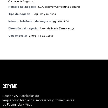
Nombre del negocio
SG Gescover Correduría Seguros
Tipo de negocio
Seguros y mutuas
Número telefónico del negocio
951 00 11 01
Dirección del negocio
Avenida Maria Zambrano,1
Código postal
29651- Mijas-Costa
CEPYME
Desde 1977. Asociación de
Pequeños y Medianos Empresarios y Comerciantes
de Fuengirola y Mijas