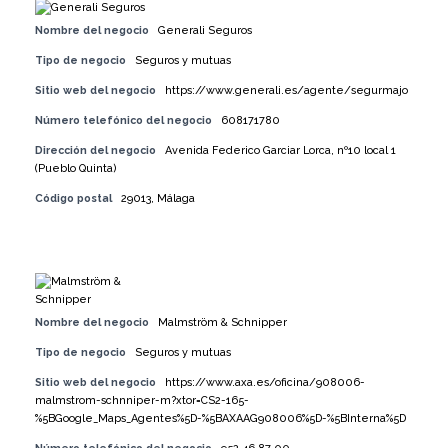
Nombre del negocio
Generali Seguros
Tipo de negocio
Seguros y mutuas
Sitio web del negocio
https://www.generali.es/agente/segurmajo
Número telefónico del negocio
608171780
Dirección del negocio
Avenida Federico Garciar Lorca, nº10 local 1
(Pueblo Quinta)
Código postal
29013, Málaga
Nombre del negocio
Malmström & Schnipper
Tipo de negocio
Seguros y mutuas
Sitio web del negocio
https://www.axa.es/oficina/908006-
malmstrom-schnniper-m?xtor=CS2-165-
%5BGoogle_Maps_Agentes%5D-%5BAXAAG908006%5D-%5BInterna%5D