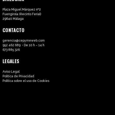
Plaza Miguel Márquez nº2
Fuengirola (Recinto Ferial)
29640 Málaga
CONTACTO
gerencia@cepymeweb.com
952 462 689
• De 10 h – 14 h
673 885 326
LEGALES
Aviso Legal
Política de Privacidad
Política sobre el uso de Cookies