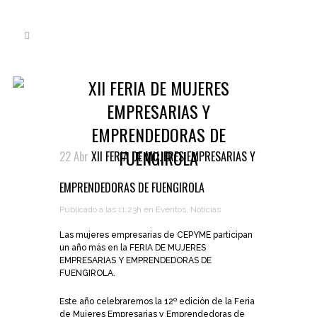
XII FERIA DE MUJERES
EMPRESARIAS Y
EMPRENDEDORAS DE
FUENGIROLA
22 Abr
XII FERIA DE MUJERES EMPRESARIAS Y
EMPRENDEDORAS DE FUENGIROLA
Publicado a las 11:23h
en
Eventos
,
Noticias
Las mujeres empresarias de CEPYME participan
un año más en la FERIA DE MUJERES
EMPRESARIAS Y EMPRENDEDORAS DE
FUENGIROLA.
Este año celebraremos la 12º edición de la Feria
de Mujeres Empresarias y Emprendedoras de