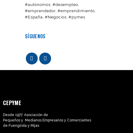
#autónomos
#desempleo
#emprendedor
#emprendimiento
#España
#Negocios
#pymes
SÍGUENOS
CEPYME
Desde 1977. Asociación de
Pequeños y Medianos Empresarios y Comerciantes
de Fuengirola y Mijas