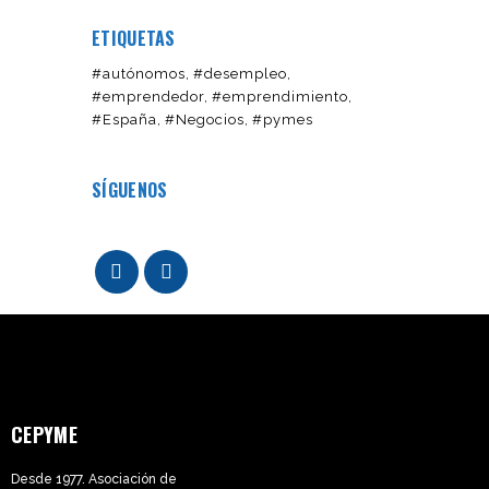
ETIQUETAS
#autónomos
#desempleo
#emprendedor
#emprendimiento
#España
#Negocios
#pymes
SÍGUENOS
CEPYME
Desde 1977. Asociación de