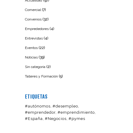
Actualidad
(97)
Comercial
(7)
Convenios
(32)
Emprededores
(4)
Entrevistas
(4)
Eventos
(22)
Noticias
(39)
Sin categoría
(2)
Talleres y Formación
(5)
ETIQUETAS
#autónomos
#desempleo
#emprendedor
#emprendimiento
#España
#Negocios
#pymes