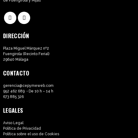
de Fuengirola y Mijas
DIRECCIÓN
Plaza Miguel Márquez nº2
Fuengirola (Recinto Ferial)
29640 Málaga
CONTACTO
gerencia@cepymeweb.com
952 462 689
• De 10 h – 14 h
673 885 326
LEGALES
Aviso Legal
Política de Privacidad
Política sobre el uso de Cookies