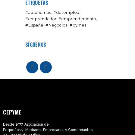
ETIQUETAS
#autónomos
#desempleo
#emprendedor
#emprendimiento
#España
#Negocios
#pymes
SÍGUENOS
CEPYME
Desde 1977. Asociación de
Pequeños y Medianos Empresarios y Comerciantes